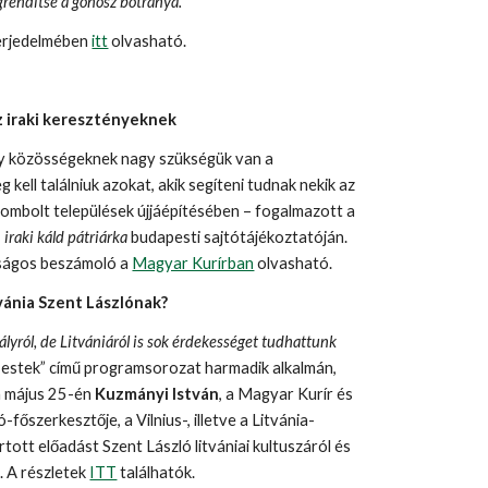
rendítse a gonosz botránya."
erjedelmében
itt
olvasható.
z iraki keresztényeknek
y közösségeknek nagy szükségük van a
g kell találniuk azokat, akik segíteni tudnak nekik az
erombolt települések újjáépítésében – fogalmazott a
o
iraki káld pátriárka
budapesti sajtótájékoztatóján.
lságos beszámoló a
Magyar Kurírban
olvasható.
vánia Szent Lászlónak?
ályról, de Litvániáról is sok érdekességet tudhattunk
-estek” című programsorozat harmadik alkalmán,
n május 25-én
Kuzmányi István
, a Magyar Kurír és
főszerkesztője, a Vilnius-, illetve a Litvánia-
tott előadást Szent László litvániai kultuszáról és
. A részletek
ITT
találhatók.