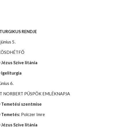
ITURGIKUS RENDJE
 június 5.
KÖSDHÉTFŐ
 Jézus Szíve litánia
 Igeliturgia
június 6.
T NORBERT PÜSPÖK EMLÉKNAPJA
0
Temetési szentmise
0 Temetés:
Polczer Imre
 Jézus Szíve litánia