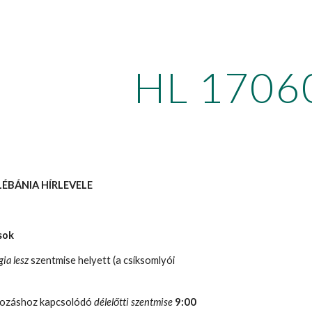
ip to main content
Skip to navigat
HL 1706
LÉBÁNIA HÍRLEVELE
sok
gia lesz
szentmise helyett (a csíksomlyói
ldozáshoz kapcsolódó
délelőtti szentmise
9:00