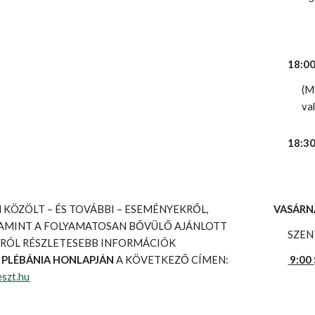
18:00
(M
va
18:3
 KÖZÖLT – ÉS TOVÁBBI – ESEMÉNYEKRŐL,
VASÁR
LAMINT A FOLYAMATOSAN BŐVÜLŐ AJÁNLOTT
SZEN
RÓL RÉSZLETESEBB INFORMÁCIÓK
 PLÉBÁNIA HONLAPJÁN
A KÖVETKEZŐ CÍMEN:
9:00
eszt.hu