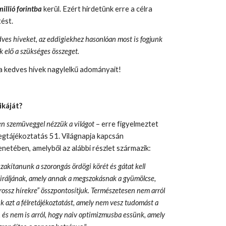
millió forintba
kerül. Ezért hirdetünk erre a célra
ést.
es híveket, az eddigiekhez hasonlóan most is fogjunk
k elő a szükséges összeget.
a kedves hívek nagylelkű adományait!
ikáját?
n szemüveggel nézzük a világot
– erre figyelmeztet
gtájékoztatás 51. Világnapja kapcsán
etében, amelyből az alábbi részlet származik:
zakítanunk a szorongás ördögi körét és gátat kell
piráljának, amely annak a megszokásnak a gyümölcse,
rossz hírekre” összpontosítjuk. Természetesen nem arról
ük azt a félretájékoztatást, amely nem vesz tudomást a
 és nem is arról, hogy naiv optimizmusba essünk, amely