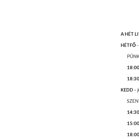
A HÉT L
HÉTFŐ
-
PÜN
18:00
18:30
KEDD
– 
SZEN
14:3
15:0
18:00