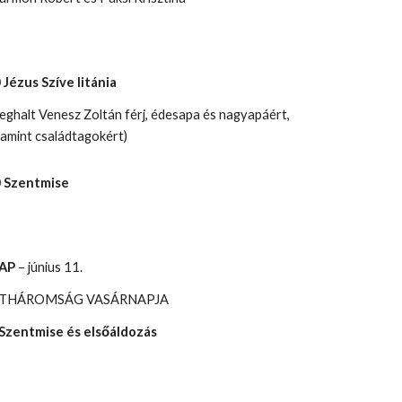
 Jézus Szíve litánia
eghalt Venesz Zoltán férj, édesapa és nagyapáért,
lamint családtagokért)
0 Szentmise
NAP
– június 11.
THÁROMSÁG VASÁRNAPJA
Szentmise és elsőáldozás