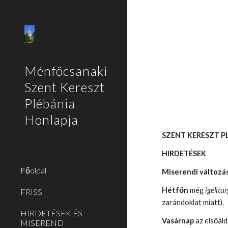
Sk
Ménföcsanaki
Szent Kereszt
Plébánia
Honlapja
SZENT KERESZT P
HIRDETÉSEK
Főoldal
Miserendi változá
Hétfőn
még
igelitur
FRISS
zarándoklat miatt).
HIRDETÉSEK ÉS
Vasárnap
az elsőá
MISEREND