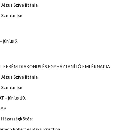
 Jézus Szíve litánia
0 Szentmise
K
– június 9.
T EFRÉM DIAKONUS ÉS EGYHÁZTANÍTÓ EMLÉKNAPJA
 Jézus Szíve litánia
0 Szentmise
AT
– június 10.
NAP
0 Házasságkötés
:
n Róbert és Paksi Krisztina