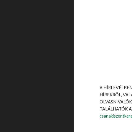
A HÍRLEVÉLBEN
HÍREKRŐL, VA
OLVASNIVALÓK
TALÁLHATÓK
A
csanakiszentker