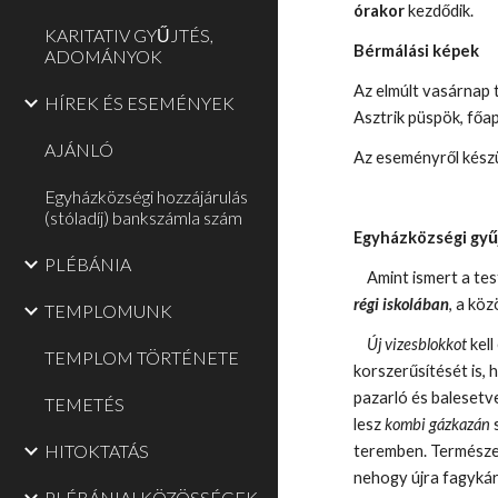
órakor
kezdődik.
KARITATIV GYŰJTÉS,
Bérmálási képek
ADOMÁNYOK
Az elmúlt vasárnap 
HÍREK ÉS ESEMÉNYEK
Asztrik püspök, főap
AJÁNLÓ
Az eseményről kész
Egyházközségi hozzájárulás
(stóladíj) bankszámla szám
Egyházközségi gyű
PLÉBÁNIA
Amint ismert a test
régi iskolában
, a kö
TEMPLOMUNK
Új vizesblokkot
kel
TEMPLOM TÖRTÉNETE
korszerűsítését is,
pazarló és baleset
TEMETÉS
lesz
kombi gázkazán
HITOKTATÁS
teremben. Természet
nehogy újra fagykár
PLÉBÁNIAI KÖZÖSSÉGEK