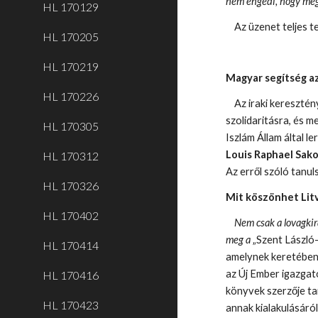
nem engedi, hogy meg
HL 170129
Az üzenet teljes t
HL 170205
HL 170219
Magyar segítség a
HL 170226
Az iraki keresztén
szolidaritásra, és me
HL 170305
Iszlám Állam által l
Louis Raphael Sak
HL 170312
Az erről szóló tanu
HL 170326
Mit köszönhet Lit
HL 170402
Nem csak a lovagkir
meg a
„Szent László
HL 170414
amelynek keretébe
az Új Ember igazgató-
HL 170416
könyvek szerzője tar
HL 170423
annak kialakulásáról